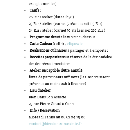
exceptionnelles)
Tarifs
:
26 Eur / atelier (durée 1h30)
25 Eur / atelier (carnet 5 séances soit 115 Eur)
24 Eur / atelier (carnet 10 ateliers soit 220 Eur )
Programme des ateliers
, voir ci-dessous
Carte Cadeau
à offrir
,
cliquez ici
Réalisations culinaires
à partager et à emporter
Recettes proposées sous réserve
de la disponibilité
des denrées alimentaires
Atelier susceptible d’être annulé
faute de participants suffisants (les inscrits seront
prévenus au moins 24h à l’avance)
Lieu d’atelier
Bien Dans Son Assiette
25 rue Pierre Girard à Caen
Info / Réservation
auprès d’Hanna au 06 62 04 75 00
contact@biendanssonassiette.fr