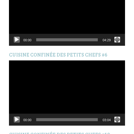
00:00
04:29
CUISINE CONFINÉE DES PETITS CHEFS #6
Lecteur
vidéo
00:00
03:04