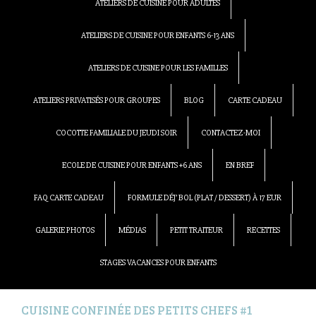
ATELIERS DE CUISINE POUR ADULTES
ATELIERS DE CUISINE POUR ENFANTS 6-13 ANS
ATELIERS DE CUISINE POUR LES FAMILLES
ATELIERS PRIVATISÉS POUR GROUPES
BLOG
CARTE CADEAU
COCOTTE FAMILIALE DU JEUDI SOIR
CONTACTEZ-MOI
ECOLE DE CUISINE POUR ENFANTS +6 ANS
EN BREF
FAQ CARTE CADEAU
FORMULE DÉJ’ BOL (PLAT / DESSERT) À 17 EUR
GALERIE PHOTOS
MÉDIAS
PETIT TRAITEUR
RECETTES
STAGES VACANCES POUR ENFANTS
CUISINE CONFINÉE DES PETITS CHEFS #1