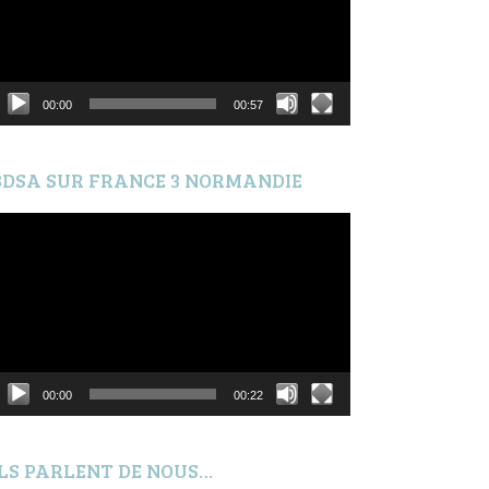
00:00
00:57
BDSA SUR FRANCE 3 NORMANDIE
ecteur
idéo
00:00
00:22
ILS PARLENT DE NOUS…