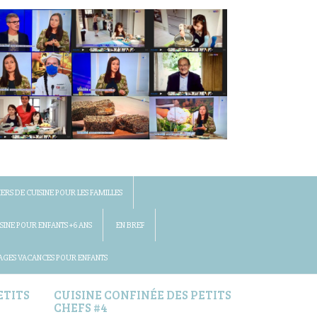
IERS DE CUISINE POUR LES FAMILLES
SINE POUR ENFANTS +6 ANS
EN BREF
AGES VACANCES POUR ENFANTS
ETITS
CUISINE CONFINÉE DES PETITS
CHEFS #4