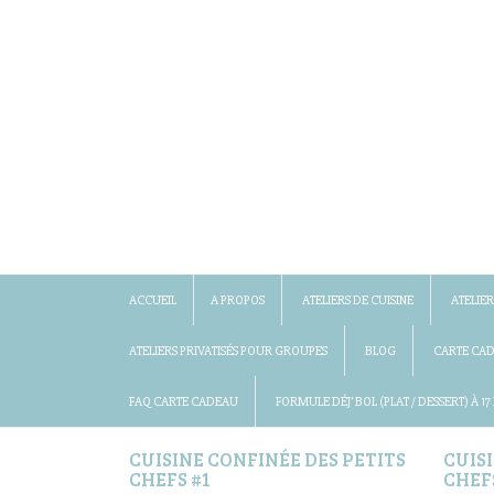
ACCUEIL
A PROPOS
ATELIERS DE CUISINE
ATELIER
ATELIERS PRIVATISÉS POUR GROUPES
BLOG
CARTE CA
FAQ CARTE CADEAU
FORMULE DÉJ’ BOL (PLAT / DESSERT) À 17
CUISINE CONFINÉE DES PETITS
CUIS
CHEFS #1
CHEF