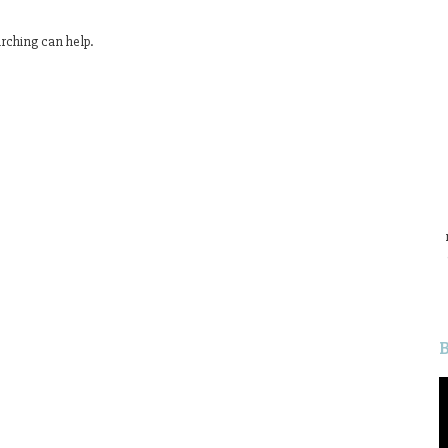
arching can help.
L
v