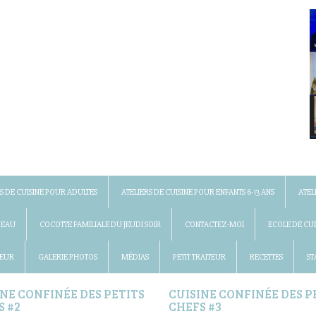
S DE CUISINE POUR ADULTES
ATELIERS DE CUISINE POUR ENFANTS 6-13 ANS
ATEL
DEAU
COCOTTE FAMILIALE DU JEUDI SOIR
CONTACTEZ-MOI
ECOLE DE CUI
 EUR
GALERIE PHOTOS
MÉDIAS
PETIT TRAITEUR
RECETTES
ST
INE CONFINÉE DES PETITS
CUISINE CONFINÉE DES P
S #2
CHEFS #3