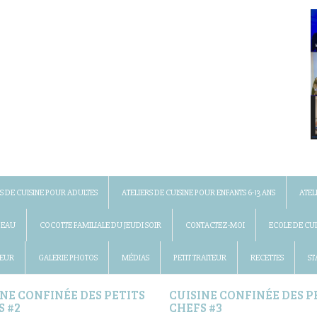
S DE CUISINE POUR ADULTES
ATELIERS DE CUISINE POUR ENFANTS 6-13 ANS
ATEL
DEAU
COCOTTE FAMILIALE DU JEUDI SOIR
CONTACTEZ-MOI
ECOLE DE CUI
 EUR
GALERIE PHOTOS
MÉDIAS
PETIT TRAITEUR
RECETTES
ST
INE CONFINÉE DES PETITS
CUISINE CONFINÉE DES P
S #2
CHEFS #3