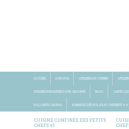
ACCUEIL
A PROPOS
ATELIERS DE CUISINE
ATELIER
ATELIERS PRIVATISÉS POUR GROUPES
BLOG
CARTE CA
FAQ CARTE CADEAU
FORMULE DÉJ’ BOL (PLAT / DESSERT) À 17
CUISINE CONFINÉE DES PETITS
CUIS
CHEFS #1
CHEF