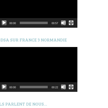
00:00
00:57
BDSA SUR FRANCE 3 NORMANDIE
ecteur
idéo
00:00
00:22
ILS PARLENT DE NOUS…