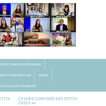
IERS DE CUISINE POUR LES FAMILLES
SINE POUR ENFANTS +6 ANS
EN BREF
AGES VACANCES POUR ENFANTS
ETITS
CUISINE CONFINÉE DES PETITS
CHEFS #4