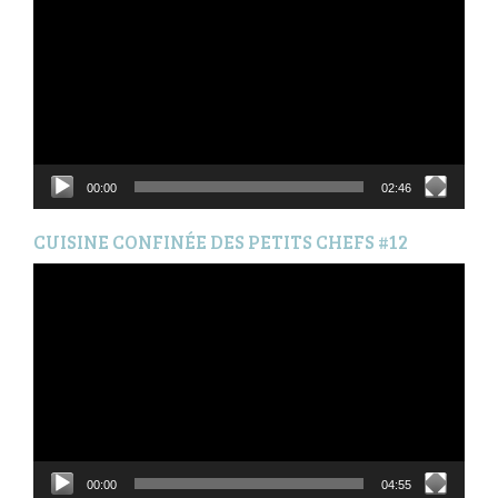
00:00
02:46
CUISINE CONFINÉE DES PETITS CHEFS #12
Lecteur
vidéo
00:00
04:55