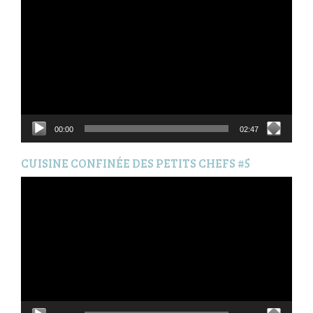
vidéo
00:00
02:47
CUISINE CONFINÉE DES PETITS CHEFS #5
Lecteur
vidéo