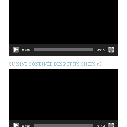
vidéo
00:00
03:55
CUISINE CONFINÉE DES PETITS CHEFS #3
Lecteur
vidéo
00:00
04:03