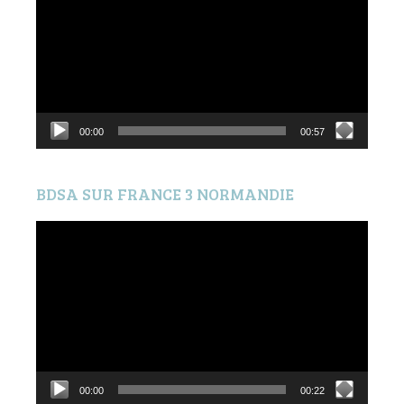
00:00
00:57
BDSA SUR FRANCE 3 NORMANDIE
Lecteur
vidéo
00:00
00:22