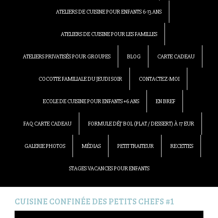
ATELIERS DE CUISINE POUR ENFANTS 6-13 ANS
ATELIERS DE CUISINE POUR LES FAMILLES
ATELIERS PRIVATISÉS POUR GROUPES
BLOG
CARTE CADEAU
COCOTTE FAMILIALE DU JEUDI SOIR
CONTACTEZ-MOI
ECOLE DE CUISINE POUR ENFANTS +6 ANS
EN BREF
FAQ CARTE CADEAU
FORMULE DÉJ’ BOL (PLAT / DESSERT) À 17 EUR
GALERIE PHOTOS
MÉDIAS
PETIT TRAITEUR
RECETTES
STAGES VACANCES POUR ENFANTS
CUISINE CONFINÉE DES PETITS CHEFS #1
Lecteur