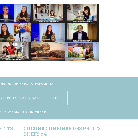
IERS DE CUISINE POUR LES FAMILLES
SINE POUR ENFANTS +6 ANS
EN BREF
AGES VACANCES POUR ENFANTS
ETITS
CUISINE CONFINÉE DES PETITS
CHEFS #4