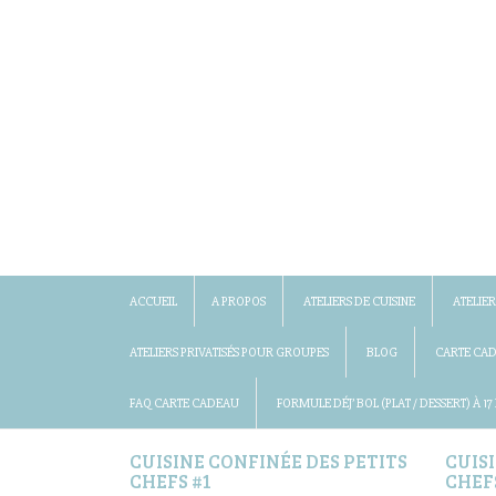
ACCUEIL
A PROPOS
ATELIERS DE CUISINE
ATELIER
ATELIERS PRIVATISÉS POUR GROUPES
BLOG
CARTE CA
FAQ CARTE CADEAU
FORMULE DÉJ’ BOL (PLAT / DESSERT) À 17
CUISINE CONFINÉE DES PETITS
CUIS
CHEFS #1
CHEF