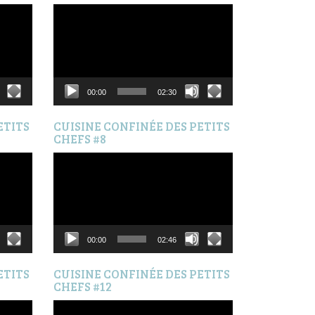
Lecteur
vidéo
00:00
02:30
ETITS
CUISINE CONFINÉE DES PETITS
CHEFS #8
Lecteur
vidéo
00:00
02:46
ETITS
CUISINE CONFINÉE DES PETITS
CHEFS #12
Lecteur