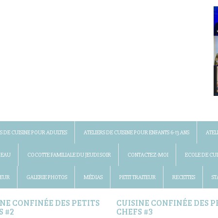
S DE CUISINE POUR ADULTES
ATELIERS DE CUISINE POUR ENFANTS 6-13 ANS
ATEL
DEAU
COCOTTE FAMILIALE DU JEUDI SOIR
CONTACTEZ-MOI
ECOLE DE CUI
 EUR
GALERIE PHOTOS
MÉDIAS
PETIT TRAITEUR
RECETTES
ST
INE CONFINÉE DES PETITS
CUISINE CONFINÉE DES P
S #2
CHEFS #3