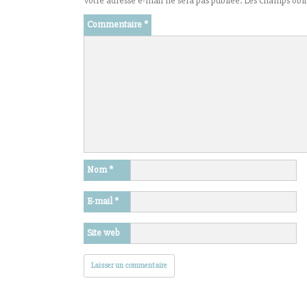
Votre adresse e-mail ne sera pas publiée.
Les champs obli
Commentaire
*
Nom
*
E-mail
*
Site web