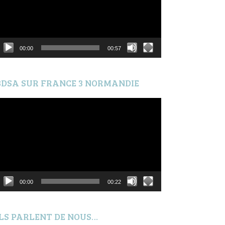
00:00
00:57
BDSA SUR FRANCE 3 NORMANDIE
ecteur
idéo
00:00
00:22
ILS PARLENT DE NOUS…