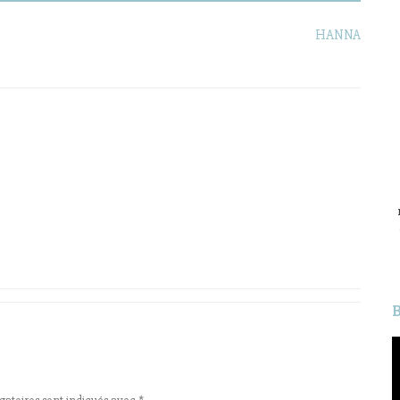
HANNA
L
v