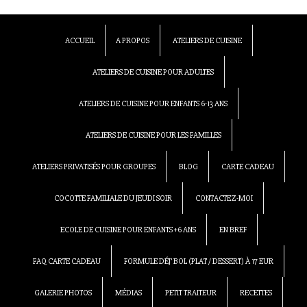
ACCUEIL
A PROPOS
ATELIERS DE CUISINE
ATELIERS DE CUISINE POUR ADULTES
ATELIERS DE CUISINE POUR ENFANTS 6-13 ANS
ATELIERS DE CUISINE POUR LES FAMILLES
ATELIERS PRIVATISÉS POUR GROUPES
BLOG
CARTE CADEAU
COCOTTE FAMILIALE DU JEUDI SOIR
CONTACTEZ-MOI
ECOLE DE CUISINE POUR ENFANTS +6 ANS
EN BREF
FAQ CARTE CADEAU
FORMULE DÉJ’ BOL (PLAT / DESSERT) À 17 EUR
GALERIE PHOTOS
MÉDIAS
PETIT TRAITEUR
RECETTES