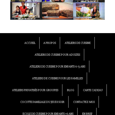
ACCUEIL
A PROPOS
ATELIERS DE CUISINE
ATELIERS DE CUISINE POUR ADULTES
ATELIERS DE CUISINE POUR ENFANTS 6-13 ANS
ATELIERS DE CUISINE POUR LES FAMILLES
ATELIERS PRIVATISÉS POUR GROUPES
BLOG
CARTE CADEAU
COCOTTE FAMILIALE DU JEUDI SOIR
CONTACTEZ-MOI
ECOLE DE CUISINE POUR ENFANTS +6 ANS
EN BREF