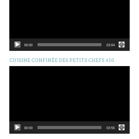
00:00
03:04
CUISINE CONFINÉE DES PETITS CHEFS #10
Lecteur
vidéo
00:00
03:55