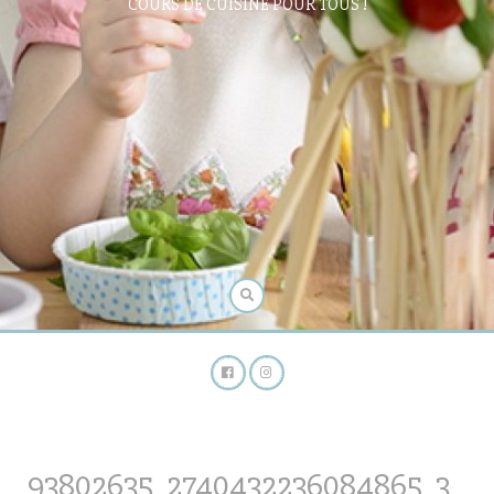
COURS DE CUISINE POUR TOUS !
93802635_2740432236084865_3