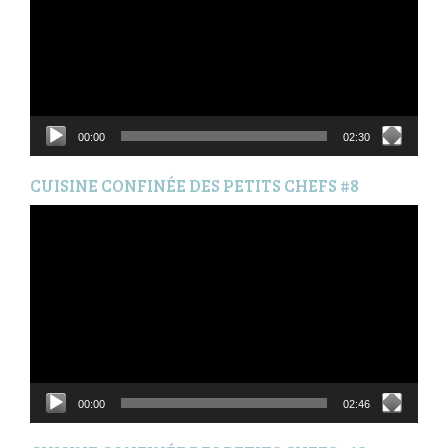
00:00
02:30
CUISINE CONFINÉE DES PETITS CHEFS #8
Lecteur
vidéo
00:00
02:46