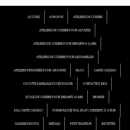
ACCUEIL
A PROPOS
ATELIERS DE CUISINE
ATELIERS DE CUISINE POUR ADULTES
ATELIERS DE CUISINE POUR ENFANTS 6-13 ANS
ATELIERS DE CUISINE POUR LES FAMILLES
ATELIERS PRIVATISÉS POUR GROUPES
BLOG
CARTE CADEAU
COCOTTE FAMILIALE DU JEUDI SOIR
CONTACTEZ-MOI
ECOLE DE CUISINE POUR ENFANTS +6 ANS
EN BREF
FAQ CARTE CADEAU
FORMULE DÉJ’ BOL (PLAT / DESSERT) À 17 EUR
GALERIE PHOTOS
MÉDIAS
PETIT TRAITEUR
RECETTES