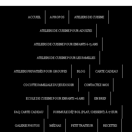
ACCUEIL
A PROPOS
ATELIERS DE CUISINE
ATELIERS DE CUISINE POUR ADULTES
ATELIERS DE CUISINE POUR ENFANTS 6-13 ANS
ATELIERS DE CUISINE POUR LES FAMILLES
ATELIERS PRIVATISÉS POUR GROUPES
BLOG
CARTE CADEAU
COCOTTE FAMILIALE DU JEUDI SOIR
CONTACTEZ-MOI
ECOLE DE CUISINE POUR ENFANTS +6 ANS
EN BREF
FAQ CARTE CADEAU
FORMULE DÉJ’ BOL (PLAT / DESSERT) À 17 EUR
GALERIE PHOTOS
MÉDIAS
PETIT TRAITEUR
RECETTES