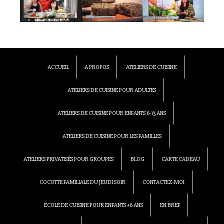
ACCUEIL
A PROPOS
ATELIERS DE CUISINE
ATELIERS DE CUISINE POUR ADULTES
ATELIERS DE CUISINE POUR ENFANTS 6-13 ANS
ATELIERS DE CUISINE POUR LES FAMILLES
ATELIERS PRIVATISÉS POUR GROUPES
BLOG
CARTE CADEAU
COCOTTE FAMILIALE DU JEUDI SOIR
CONTACTEZ-MOI
ECOLE DE CUISINE POUR ENFANTS +6 ANS
EN BREF