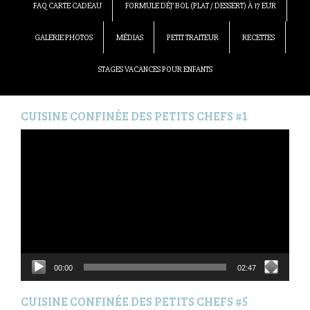
FAQ CARTE CADEAU
FORMULE DÉJ’ BOL (PLAT / DESSERT) À 17 EUR
GALERIE PHOTOS
MÉDIAS
PETIT TRAITEUR
RECETTES
STAGES VACANCES POUR ENFANTS
CUISINE CONFINÉE DES PETITS CHEFS #1
Lecteur
vidéo
00:00
02:47
CUISINE CONFINÉE DES PETITS CHEFS #5