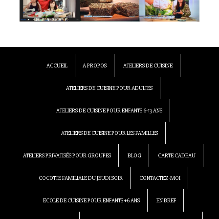
ACCUEIL
A PROPOS
ATELIERS DE CUISINE
ATELIERS DE CUISINE POUR ADULTES
ATELIERS DE CUISINE POUR ENFANTS 6-13 ANS
ATELIERS DE CUISINE POUR LES FAMILLES
ATELIERS PRIVATISÉS POUR GROUPES
BLOG
CARTE CADEAU
COCOTTE FAMILIALE DU JEUDI SOIR
CONTACTEZ-MOI
ECOLE DE CUISINE POUR ENFANTS +6 ANS
EN BREF