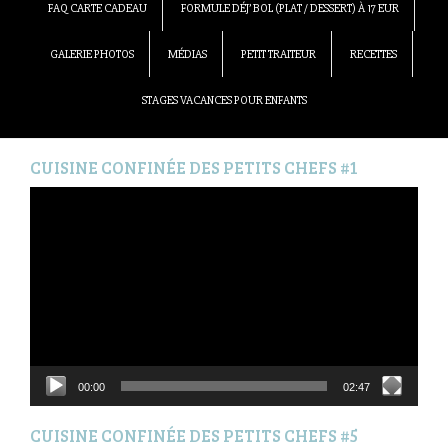
FAQ CARTE CADEAU
FORMULE DÉJ’ BOL (PLAT / DESSERT) À 17 EUR
GALERIE PHOTOS
MÉDIAS
PETIT TRAITEUR
RECETTES
STAGES VACANCES POUR ENFANTS
CUISINE CONFINÉE DES PETITS CHEFS #1
Lecteur
vidéo
00:00
02:47
CUISINE CONFINÉE DES PETITS CHEFS #5