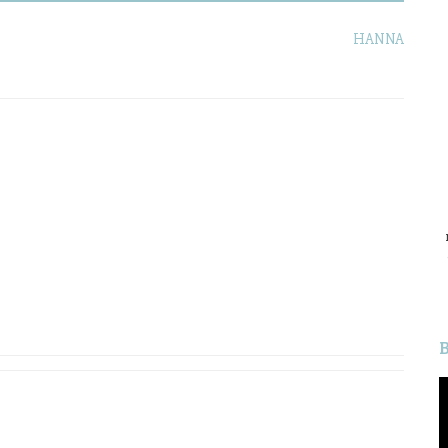
HANNA
L
v