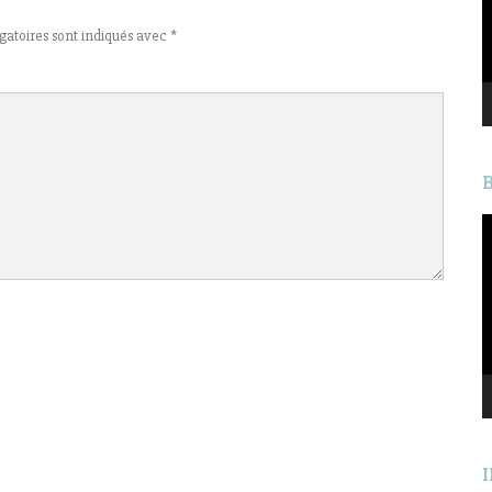
gatoires sont indiqués avec
*
L
v