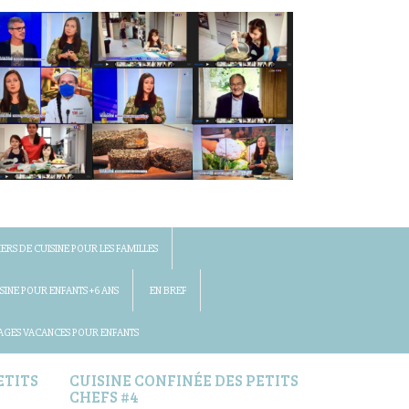
IERS DE CUISINE POUR LES FAMILLES
SINE POUR ENFANTS +6 ANS
EN BREF
AGES VACANCES POUR ENFANTS
ETITS
CUISINE CONFINÉE DES PETITS
CHEFS #4