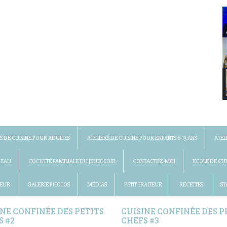
S DE CUISINE POUR ADULTES
ATELIERS DE CUISINE POUR ENFANTS 6-13 ANS
ATEL
DEAU
COCOTTE FAMILIALE DU JEUDI SOIR
CONTACTEZ-MOI
ECOLE DE CUI
 EUR
GALERIE PHOTOS
MÉDIAS
PETIT TRAITEUR
RECETTES
ST
INE CONFINÉE DES PETITS
CUISINE CONFINÉE DES P
S #2
CHEFS #3