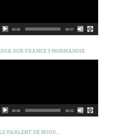
00:00
00:57
BDSA SUR FRANCE 3 NORMANDIE
ecteur
idéo
00:00
00:22
ILS PARLENT DE NOUS…