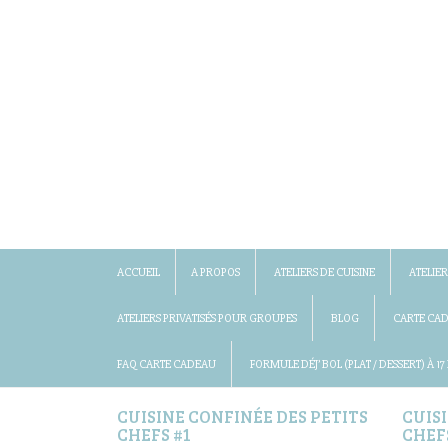
ACCUEIL
A PROPOS
ATELIERS DE CUISINE
ATELIER
ATELIERS PRIVATISÉS POUR GROUPES
BLOG
CARTE CA
FAQ CARTE CADEAU
FORMULE DÉJ’ BOL (PLAT / DESSERT) À 17
CUISINE CONFINÉE DES PETITS
CUIS
CHEFS #1
CHEF