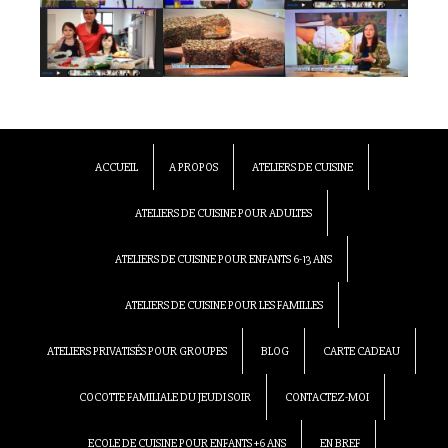
ACCUEIL
A PROPOS
ATELIERS DE CUISINE
ATELIERS DE CUISINE POUR ADULTES
ATELIERS DE CUISINE POUR ENFANTS 6-13 ANS
ATELIERS DE CUISINE POUR LES FAMILLES
ATELIERS PRIVATISÉS POUR GROUPES
BLOG
CARTE CADEAU
COCOTTE FAMILIALE DU JEUDI SOIR
CONTACTEZ-MOI
ECOLE DE CUISINE POUR ENFANTS +6 ANS
EN BREF