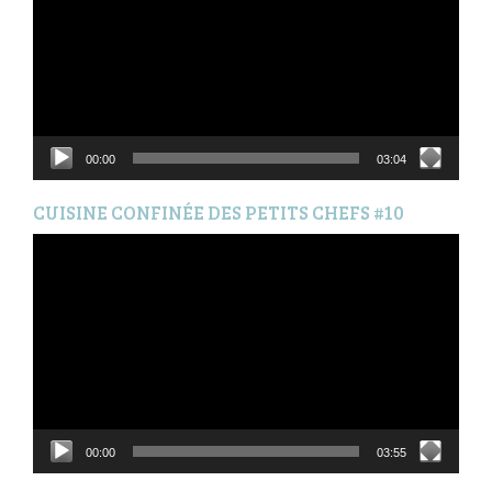
00:00
03:04
CUISINE CONFINÉE DES PETITS CHEFS #10
Lecteur
vidéo
00:00
03:55