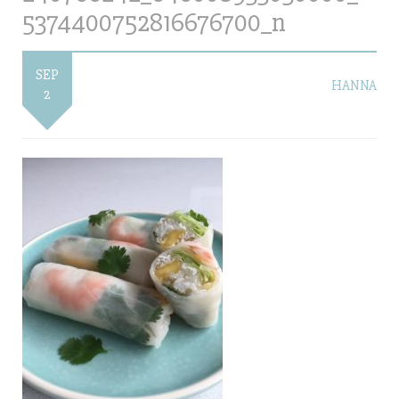
5374400752816676700_n
SEP
HANNA
2