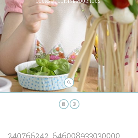
COURS DE CUISINE POUR TOUS !
240766242_646008933030000_