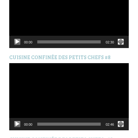
00:00
02:30
CUISINE CONFINÉE DES PETITS CHEFS #8
Lecteur
vidéo
00:00
02:46