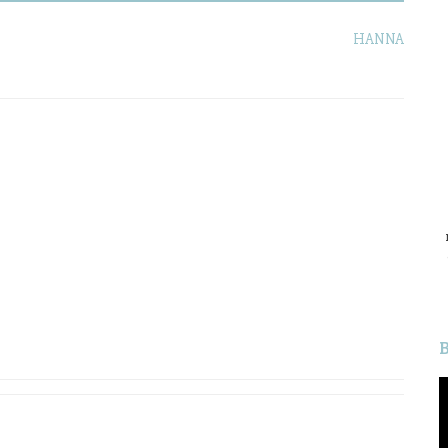
HANNA
L
v