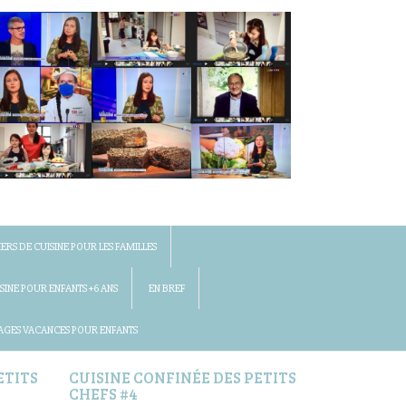
IERS DE CUISINE POUR LES FAMILLES
SINE POUR ENFANTS +6 ANS
EN BREF
AGES VACANCES POUR ENFANTS
ETITS
CUISINE CONFINÉE DES PETITS
CHEFS #4