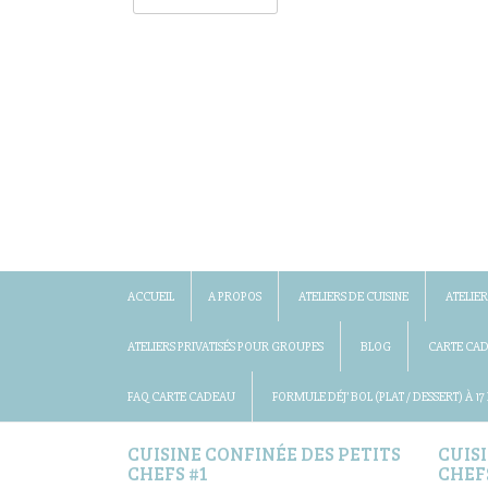
ACCUEIL
A PROPOS
ATELIERS DE CUISINE
ATELIER
ATELIERS PRIVATISÉS POUR GROUPES
BLOG
CARTE CA
FAQ CARTE CADEAU
FORMULE DÉJ’ BOL (PLAT / DESSERT) À 17
CUISINE CONFINÉE DES PETITS
CUIS
CHEFS #1
CHEF