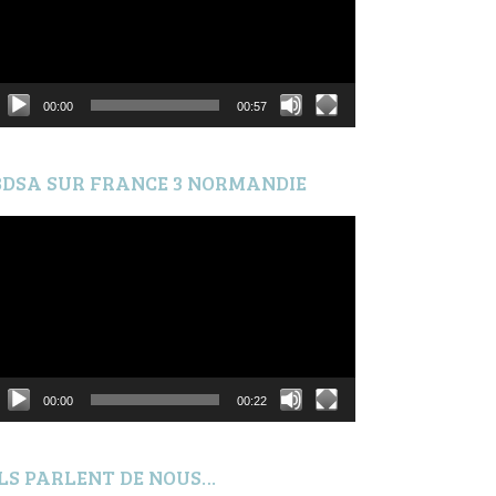
00:00
00:57
BDSA SUR FRANCE 3 NORMANDIE
ecteur
idéo
00:00
00:22
ILS PARLENT DE NOUS…