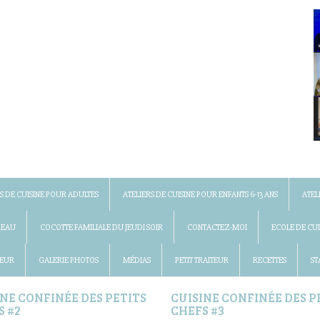
S DE CUISINE POUR ADULTES
ATELIERS DE CUISINE POUR ENFANTS 6-13 ANS
ATEL
DEAU
COCOTTE FAMILIALE DU JEUDI SOIR
CONTACTEZ-MOI
ECOLE DE CUI
 EUR
GALERIE PHOTOS
MÉDIAS
PETIT TRAITEUR
RECETTES
ST
INE CONFINÉE DES PETITS
CUISINE CONFINÉE DES P
S #2
CHEFS #3