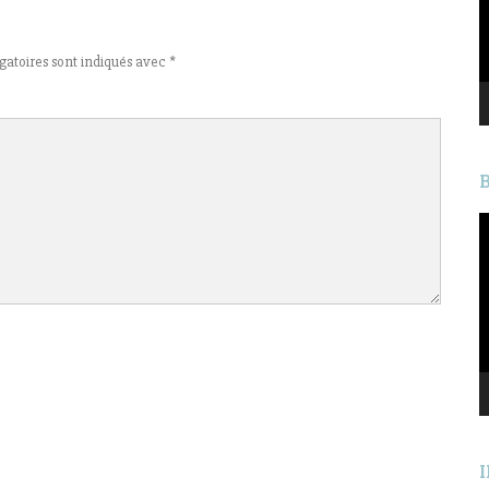
gatoires sont indiqués avec
*
L
v