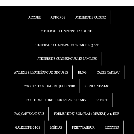
ACCUEIL
A PROPOS
ATELIERS DE CUISINE
ATELIERS DE CUISINE POUR ADULTES
ATELIERS DE CUISINE POUR ENFANTS 6-13 ANS
ATELIERS DE CUISINE POUR LES FAMILLES
ATELIERS PRIVATISÉS POUR GROUPES
BLOG
CARTE CADEAU
COCOTTE FAMILIALE DU JEUDI SOIR
CONTACTEZ-MOI
ECOLE DE CUISINE POUR ENFANTS +6 ANS
EN BREF
FAQ CARTE CADEAU
FORMULE DÉJ’ BOL (PLAT / DESSERT) À 17 EUR
GALERIE PHOTOS
MÉDIAS
PETIT TRAITEUR
RECETTES