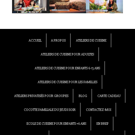
ACCUEIL
A PROPOS
ATELIERS DE CUISINE
ATELIERS DE CUISINE POUR ADULTES
ATELIERS DE CUISINE POUR ENFANTS 6-13 ANS
ATELIERS DE CUISINE POUR LES FAMILLES
ATELIERS PRIVATISÉS POUR GROUPES
BLOG
CARTE CADEAU
COCOTTE FAMILIALE DU JEUDI SOIR
CONTACTEZ-MOI
ECOLE DE CUISINE POUR ENFANTS +6 ANS
EN BREF