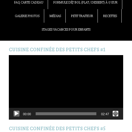
FAQ CARTE CADEAU
FORMULE DÉJ’ BOL (PLAT / DESSERT) À 17 EUR
GALERIE PHOTOS
MÉDIAS
PETIT TRAITEUR
RECETTES
STAGES VACANCES POUR ENFANTS
CUISINE CONFINÉE DES PETITS CHEFS #1
Lecteur
vidéo
00:00
02:47
CUISINE CONFINÉE DES PETITS CHEFS #5